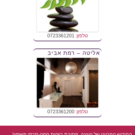
טלפון:
0723361201
אליטה – רמת אביב
טלפון:
0723361200
החידוש המרענן של העונה, מסיבת רווקות חמה-תרתי משמע!